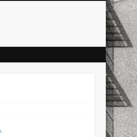
city
culture
design
energy
ul
Les Corts
links
macro
mobile
nature
people
photo
s
stand up paddle board
street
witter
Türkçe
urban
video
s
.