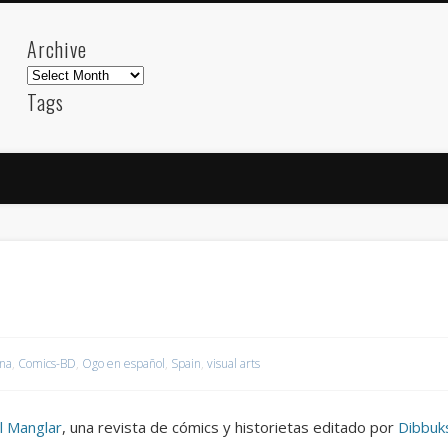
Archive
Archive
Tags
akdeniz
Animation
Barcelona
beach
blog
FC-Barcelona
friends
General
internet
Istanb
mar
mediterranean
mediterráneo
Menorca
photos
science
sea
sinema
Spain
sport
sup
technology
travel
Turkey
tweets
t
visual arts
web
World
ona
,
Comics-BD
,
Ogo en español
,
Spain
,
visual arts
Friendly Pages & Karma
LookRemix
LookRemix – social fashion content platform.
El Manglar
, una revista de cómics y historietas editado por
Dibbuk