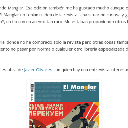
Mirat Can Bayrak
Mirat Can Bayrak blogu – 12 düs akçesi
do Manglar. Esa edición también me ha gustado mucho aunque es
anglar no tenian ni idea de la revista. Una situación curiosa y gr
, un tio con un acento tan raro. Me estaban proponiendo otros 
orial donde no he comprado solo la revista pero otras cosas tamb
tento no pasar por Norma o cualquier otro librería especializada 
y es obra de
Javier Olivares
con quien hay una entrevista interesa