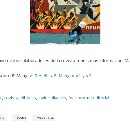
uno de los colaboradores de la revista tenéis mas información:
Ma
sobre El Manglar:
Reseñas: El Manglar #1 y #2
r
,
revista
,
dibbuks
,
javier olivares
,
fnac
,
norma editorial
ñol
Spain
visual arts