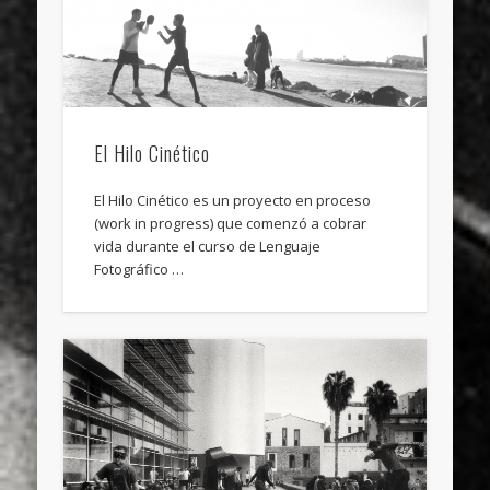
sports
stand up paddle board
street
sup
technology
travel
Turkey
tweets
twitter
Türkçe
urban
video
El Hilo Cinético
visual arts
web
World
Friendly Pages & Karma
El Hilo Cinético es un proyecto en proceso
(work in progress) que comenzó a cobrar
LookRemix
LookRemix – social fashion content platform.
vida durante el curso de Lenguaje
Fotográfico …
Surfin' Safari
Türkçe sörf , dalga sörfü blogu.