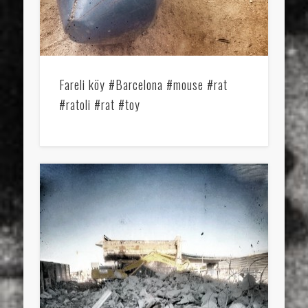
Fareli köy #Barcelona #mouse #rat
#ratoli #rat #toy