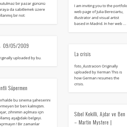
Mediterranean wave forecasts
mediterranean wave forecasts for the ne
nutulmaz bir pazar gününü
I am inviting you to the portfoli
uraya da sabitlemek üzere
web page of Julia Bereciartu,
llanmış bir not:
illustrator and visual artist
based in Madrid. In her web …
 09/05/2009
La crisis
iginally uploaded by bu.
foto_ilustracion Originally
uploaded by Xerman This is
how German resumes the
crisis.
intli Süpermen
erhalde bu sinema şaheserini
örmeyen bir ben kalmıştım.
şar, zihnimin açılması için
Sibel Kekilli, Ajdar ve Ben
llamış aşağıdaki belgeyi.
– Martin Mystere |
çırmayın ! Bir zamanlar