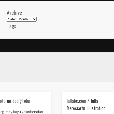
Archive
Archive
Tags
akdeniz
Animation
Barcelona
beach
blog
FC-Barcelona
friends
General
internet
Istanb
mar
mediterranean
mediterráneo
Menorca
photos
science
sea
sinema
Spain
sport
sup
technology
travel
Turkey
tweets
t
visual arts
web
World
Friendly Pages & Karma
otorun dediği olur
juliabe.com / Julia
Surfin' Safari
Türkçe sörf , dalga sörfü blogu.
Bereciartu Illustration
urgutbey köyü yakınlarından