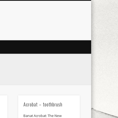
city
culture
design
energy
ul
Les Corts
links
macro
mobile
nature
people
photo
s
stand up paddle board
street
witter
Türkçe
urban
video
Acrobat – toothbrush
Banat Acrobat: The New