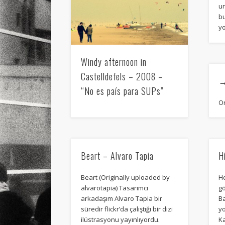
u
b
yo
Windy afternoon in
Castelldefels – 2008 –
→
“No es país para SUPs”
Or
Beart – Alvaro Tapia
H
Beart (Originally uploaded by
H
alvarotapia) Tasarımcı
g
arkadaşım Alvaro Tapia bir
Ba
süredir flickr’da çalıştığı bir dizi
yo
ilüstrasyonu yayınlıyordu.
Ka