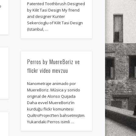
xt few days..
Patented Toothbrush Designed
o
by Kilit Tasi Design My friend
and designer Kunter
Sekercioglu of Kilit Tasi Design
(Istanbul, …
Perros by MuereBoriz ve
flickr video mevzuu
Nanometraje animado por
MuereBoriz. Música y sonido
original de Alonso Quijada
Daha evvel MuereBoriz’in
kurduğu flickr komunitesi
QuiltroProject‘ten bahsetmiştim.
Yukarıdaki Perros isimli …