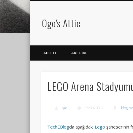
Ogo's Attic
ABOUT
ARCHIVE
LEGO Arena Stadyum
ogo
05/03/2007
blog
,
w
TechEBlog
da aşağıdaki
Lego
şaheserinin f