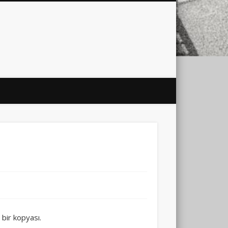
city
culture
design
energy
ul
Les Corts
links
macro
mobile
nature
people
photo
s
stand up paddle board
street
witter
Türkçe
urban
video
xt few days..
 bir kopyası.