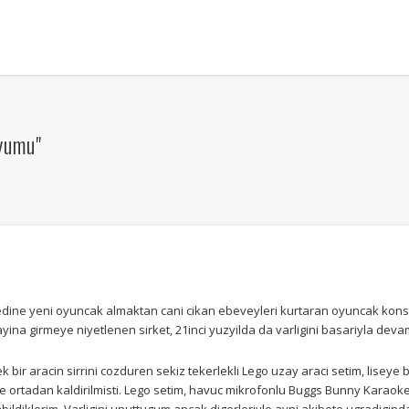
yumu"
edine yeni oyuncak almaktan cani cikan ebeveyleri kurtaran oyuncak konse
olayina girmeye niyetlenen sirket, 21inci yuzyilda da varligini basariyla devam
bir aracin sirrini cozduren sekiz tekerlekli Lego uzay araci setim, lisey
 ortadan kaldirilmisti. Lego setim, havuc mikrofonlu Buggs Bunny Karaoke 