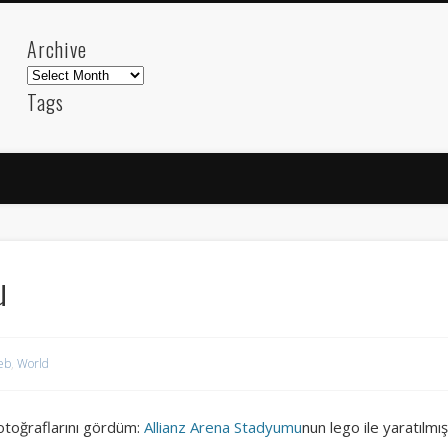
Archive
Archive
Tags
akdeniz
Animation
Barcelona
beach
blog
FC-Barcelona
friends
General
internet
Istanb
mar
mediterranean
mediterráneo
Menorca
photos
science
sea
sinema
Spain
sport
u
sup
technology
travel
Turkey
tweets
t
visual arts
web
World
eb
,
World
Friendly Pages & Karma
Mediterranean wave forecasts
mediterranean wave forecasts for the ne
otoğraflarını gördüm:
Allianz Arena Stadyumu
nun lego ile yaratılmış