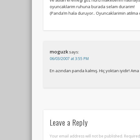
ve atilan el emegi goz nuru maketlerim hatirlay
oyuncaklarim ruhuna burada selam durarim!
(Panda’m hala duruyor.. Oyuncaklarimin atilma
moguzk
says:
06/03/2007 at 3:55 PM
En azından panda kalmış. Hiç yoktan iyidir! Ama 
Leave a Reply
Your email address will not be published.
Required