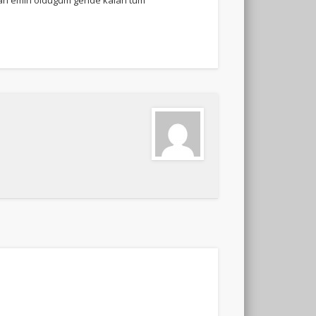
ndan emin oldugum geride kalan tum