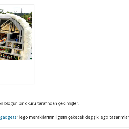
Surfin' Safari
Türkçe sörf , dalga sörfü blogu.
n blogun bir okuru tarafından çekilmişler.
 gadgets
” lego meraklılarının ilgisini çekecek değişik lego tasarıml