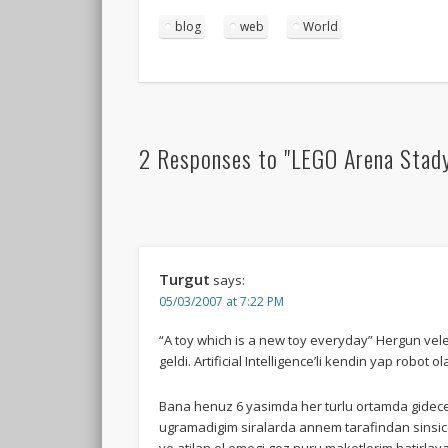
blog
web
World
2 Responses to "LEGO Arena Stad
Turgut
says:
05/03/2007 at 7:22 PM
“A toy which is a new toy everyday” Hergun vel
geldi. Artificial Intelligence’li kendin yap robot 
Bana henuz 6 yasimda her turlu ortamda gidecek 
ugramadigim siralarda annem tarafindan sinsice