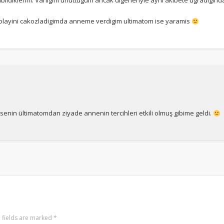
abildiklerim. Varligini unuttugum ancak digerleriyle ayni akibete ugradigi
 olayini cakozladigimda anneme verdigim ultimatom ise yaramis
senin ültimatomdan ziyade annenin tercihleri etkili olmuş gibime geldi.
 fields are marked
*