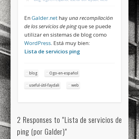
sports
stand up paddle board
street
sup
En
Galder.net
hay
una recompilación
technology
travel
Turkey
tweets
de los servicios de ping
que se puede
twitter
Türkçe
urban
video
utilizar en sistemas de blog como
WordPress
. Está muy bien:
visual arts
web
World
Lista de servicios ping
Friendly Pages & Karma
Mediterranean wave forecasts
mediterranean wave forecasts
blog
Ogo-en-español
for the next few days..
useful-útil-faydali
web
Mirat Can Bayrak
Mirat Can Bayrak blogu – 12 düs akçesi
2 Responses to "Lista de servicios de
ping (por Galder)"