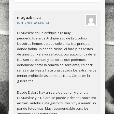
moguzk
says:
07/10/2006 at 4:06 PM
Huvudskär es un archipielago muy
pequeño fuera de Archipielago de Estocolmo.
Nosotros hemos estado solo en la isla principal
donde habia un par de casas, el faro y los restos
de unos bunkers ya sellados. Los autoctonos de la
isla son serpientes y los otros que podemos
denominar como la comida de serpiente, es decir
ranas y cia. Hasta hace una decada los extranjeros
tenian prohibido visitar estas islas. Cosas de la
guerra fria…
Desde Dalarö hay un servicio de ferry diario a
Huvudskär y a Dalarö se puede ir desde Estocolmo
en tren+autobus. Me gustó mucho. Voy a añadir un
par de fotos mas. Muy recomendable para los
amantes de la naturaleza.