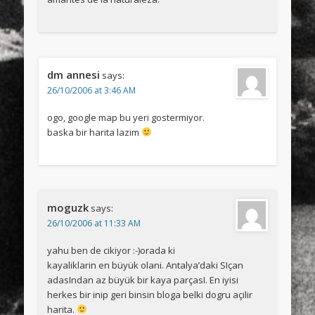
dm annesi
says:
26/10/2006 at 3:46 AM
ogo, google map bu yeri gostermiyor.
baska bir harita lazim
moguzk
says:
26/10/2006 at 11:33 AM
yahu ben de cikiyor :-)orada ki
kayaliklarin en büyük olani. Antalya’daki SIçan
adasIndan az büyük bir kaya parçasI. En iyisi
herkes bir inip geri binsin bloga belki dogru açilir
harita.