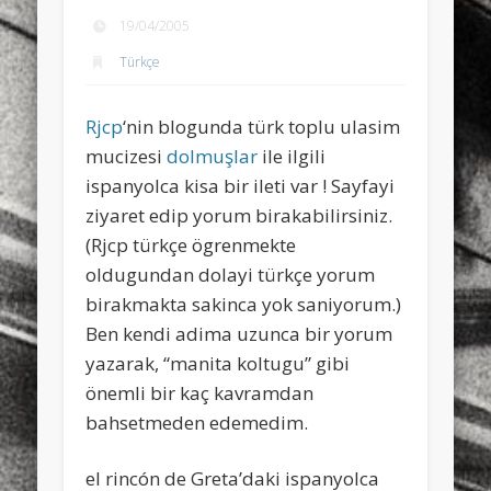
sports
stand up paddle board
street
sup
19/04/2005
Türkçe
technology
travel
Turkey
tweets
twitter
Türkçe
urban
video
Rjcp
‘nin blogunda türk toplu ulasim
visual arts
web
World
mucizesi
dolmuşlar
ile ilgili
ispanyolca kisa bir ileti var ! Sayfayi
Friendly Pages & Karma
ziyaret edip yorum birakabilirsiniz.
(Rjcp türkçe ögrenmekte
LookRemix
LookRemix – social fashion content platform.
oldugundan dolayi türkçe yorum
Mirat Can Bayrak
Mirat Can Bayrak blogu – 12 düs akçesi
birakmakta sakinca yok saniyorum.)
Ben kendi adima uzunca bir yorum
yazarak, “manita koltugu” gibi
önemli bir kaç kavramdan
bahsetmeden edemedim.
el rincón de Greta’daki ispanyolca