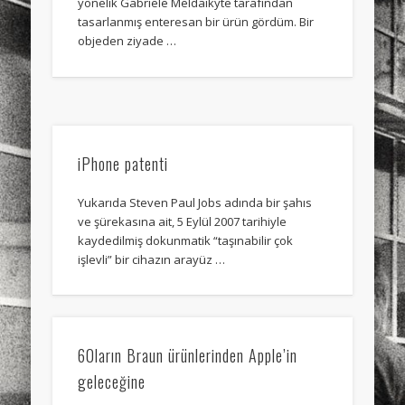
yönelik Gabriele Meldaikyte tarafından
sports
stand up paddle board
street
sup
tasarlanmış enteresan bir ürün gördüm. Bir
objeden ziyade …
technology
travel
Turkey
tweets
twitter
Türkçe
urban
video
visual arts
web
World
iPhone patenti
Friendly Pages & Karma
Mirat Can Bayrak
Mirat Can Bayrak blogu – 12 düs akçesi
Yukarıda Steven Paul Jobs adında bir şahıs
ve şürekasına ait, 5 Eylül 2007 tarihiyle
Mediterranean wave forecasts
mediterranean wave forecasts
kaydedilmiş dokunmatik “taşınabilir çok
for the next few days..
işlevli” bir cihazın arayüz …
60ların Braun ürünlerinden Apple’in
geleceğine