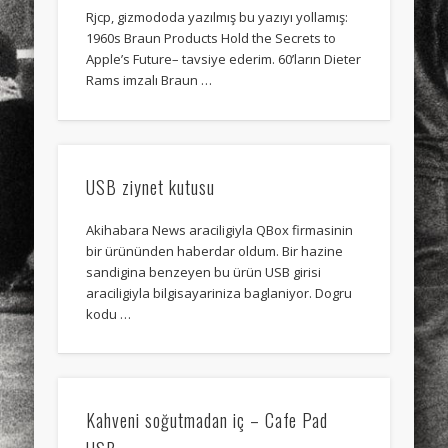
Rjcp, gizmododa yazılmış bu yazıyı yollamış:
1960s Braun Products Hold the Secrets to
Apple’s Future– tavsiye ederim. 60’ların Dieter
Rams imzalı Braun …
USB ziynet kutusu
Akihabara News araciligiyla QBox firmasinin
bir ürününden haberdar oldum. Bir hazine
sandigina benzeyen bu ürün USB girisi
araciligiyla bilgisayariniza baglaniyor. Dogru
kodu …
Kahveni soğutmadan iç – Cafe Pad