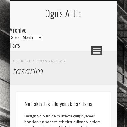
ARCHIVE
ABOUT
Ogo's Attic
Archive
Archive
Tags
akdeniz
Animation
Barcelona
beach
CURRENTLY BROWSING TAG
blog
city
culture
design
energy
tasarim
FC-Barcelona
friends
General
internet
Istanbul
Les Corts
links
macro
mar
mediterranean
mediterráneo
Menorca
Mutfakta tek elle yemek hazırlama
mobile
nature
people
photo
Design Sojourn’de mutfakta çalışır yemek
photos
science
sea
sinema
Spain
hazırlarken sadece tek elini kullanabilenlere