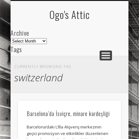
ARCHIVE
ABOUT
Ogo's Attic
Archive
Archive
Tags
akdeniz
Animation
Barcelona
beach
CURRENTLY BROWSING TAG
blog
city
culture
design
energy
switzerland
FC-Barcelona
friends
General
internet
Istanbul
Les Corts
links
macro
mar
mediterranean
mediterráneo
Menorca
Barselona’da İsviçre, minare kardeşliği
mobile
nature
people
photo
Barcelona’daki L’Illa Alışveriş merkezinin
photos
science
sea
sinema
Spain
geçici promosyon ve etkinlikler düzenlenen