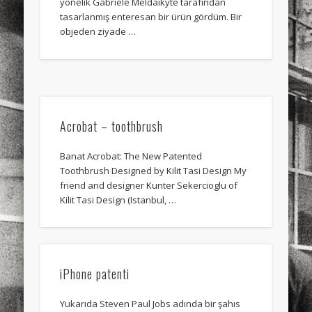
yönelik Gabriele Meldaikyte tarafından
sports
stand up paddle board
street
sup
tasarlanmış enteresan bir ürün gördüm. Bir
objeden ziyade …
technology
travel
Turkey
tweets
twitter
Türkçe
urban
video
visual arts
web
World
Acrobat – toothbrush
Friendly Pages & Karma
Mirat Can Bayrak
Mirat Can Bayrak blogu – 12 düs akçesi
Banat Acrobat: The New Patented
Toothbrush Designed by Kilit Tasi Design My
Mediterranean wave forecasts
mediterranean wave forecasts
friend and designer Kunter Sekercioglu of
for the next few days..
Kilit Tasi Design (Istanbul, …
iPhone patenti
Yukarıda Steven Paul Jobs adında bir şahıs