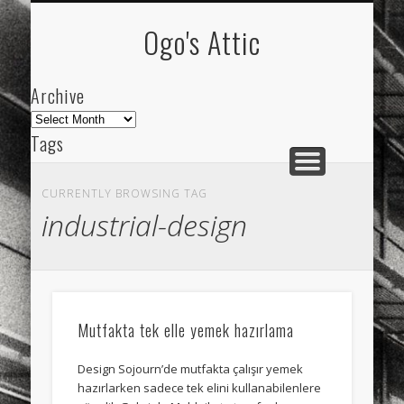
ARCHIVE
ABOUT
Ogo's Attic
Archive
Archive
Tags
akdeniz
Animation
Barcelona
beach
CURRENTLY BROWSING TAG
blog
city
culture
design
energy
industrial-design
FC-Barcelona
friends
General
internet
Istanbul
Les Corts
links
macro
mar
mediterranean
mediterráneo
Menorca
Mutfakta tek elle yemek hazırlama
mobile
nature
people
photo
Design Sojourn’de mutfakta çalışır yemek
photos
science
sea
sinema
Spain
hazırlarken sadece tek elini kullanabilenlere