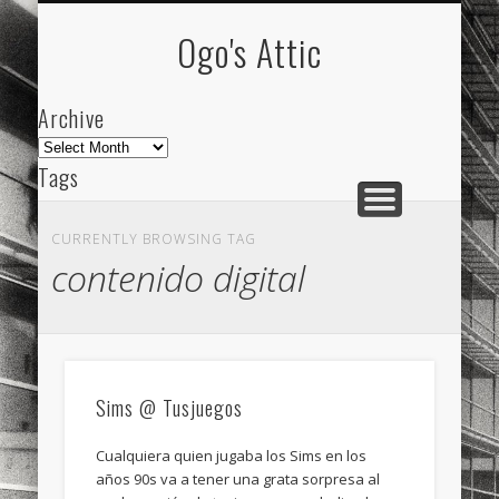
ARCHIVE
ABOUT
Ogo's Attic
Archive
Archive
Tags
akdeniz
Animation
Barcelona
beach
CURRENTLY BROWSING TAG
blog
city
culture
design
energy
contenido digital
FC-Barcelona
friends
General
internet
Istanbul
Les Corts
links
macro
mar
mediterranean
mediterráneo
Menorca
Sims @ Tusjuegos
mobile
nature
people
photo
Cualquiera quien jugaba los Sims en los
photos
science
sea
sinema
Spain
años 90s va a tener una grata sorpresa al