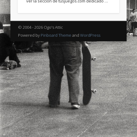
ver la sección de tusjuegos.com dedicado …
sports
stand up paddle board
street
sup
technology
travel
Turkey
tweets
© 2004 - 2026 Ogo's Attic
twitter
Türkçe
urban
video
Powered by
Pinboard Theme
and
WordPress
visual arts
web
World
Friendly Pages & Karma
Surfin' Safari
Türkçe sörf , dalga sörfü blogu.
LookRemix
LookRemix – social fashion content platform.