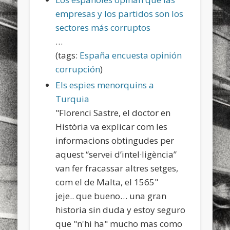
sports
stand up paddle board
street
sup
empresas y los partidos son los
sectores más corruptos
technology
travel
Turkey
tweets
…
twitter
Türkçe
urban
video
(tags:
España
encuesta
opinión
corrupción
)
visual arts
web
World
Els espies menorquins a
Friendly Pages & Karma
Turquia
"Florenci Sastre, el doctor en
Surfin' Safari
Türkçe sörf , dalga sörfü blogu.
Història va explicar com les
Mediterranean wave forecasts
mediterranean wave forecasts
informacions obtingudes per
for the next few days..
aquest “servei d’intel·ligència”
van fer fracassar altres setges,
com el de Malta, el 1565"
jeje.. que bueno… una gran
historia sin duda y estoy seguro
que "n'hi ha" mucho mas como