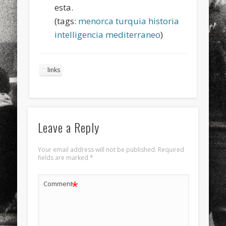
esta.
(tags:
menorca
turquia
historia
intelligencia
mediterraneo
)
links
Leave a Reply
Your email address will not be published.
Required
fields are marked
*
*
Comment