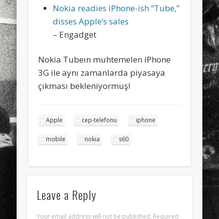
Nokia readies iPhone-ish “Tube,”
disses Apple’s sales
– Engadget
Nokia Tubeın muhtemelen iPhone
3G ile aynı zamanlarda piyasaya
çıkması bekleniyormuş!
Apple
cep-telefonu
iphone
mobile
nokia
s60
Leave a Reply
Your email address will not be published.
Required