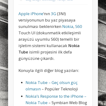
sports
stand up paddle board
street
sup
Apple iPhone
‘nın
3G
(3N!)
technology
travel
Turkey
tweets
versiyonunun bu yaz piyasaya
twitter
Türkçe
urban
video
sunulması beklenirken
Nokia
,
S60
Touch UI (dokunmatik etkileşimli
visual arts
web
World
arayüzü uyumlu S60) temelli bir
Friendly Pages & Karma
işletim sistemi kullanacak
Nokia
Tube
isimli projesini ilk defa
Mediterranean wave forecasts
mediterranean wave forecasts
for the next few days..
günyüzüne çıkardı.
LookRemix
LookRemix – social fashion content platform.
Konuyla ilgili diğer blog yazıları:
Nokia Tube – Geç olsun güç
olmasın
– Popüler Teknoloji
Nokia’s Response to the iPhone –
Nokia Tube
– Symbian Web Blog