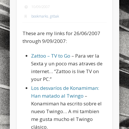
sports
stand up paddle board
street
sup
10/09/2007
bookmarks
,
gitbak
technology
travel
Turkey
tweets
twitter
Türkçe
urban
video
These are my links for 26/06/2007
visual arts
web
World
through 9/09/2007:
Friendly Pages & Karma
Zattoo – TV to Go
– Para ver la
Sexta y un poco mas atraves de
LookRemix
LookRemix – social fashion content platform.
internet… “Zattoo is live TV on
Mirat Can Bayrak
Mirat Can Bayrak blogu – 12 düs akçesi
your PC.”
Los desvaríos de Konamiman:
Han matado al Twingo
–
Konamiman ha escrito sobre el
nuevo Twingo… A mi tambien
me gusta mucho el Twingo
clásico.