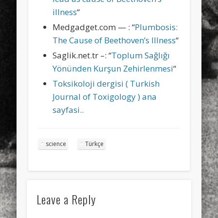
illness
“
Medgadget.com — : “
Plumbosis:
The Cause of Beethoven’s Illness
“
Saglik.net.tr –: “
Toplum Sağlığı
Yönünden Kurşun Zehirlenmesi
“
Toksikoloji dergisi ( Turkish
Journal of Toxigology ) ana
sayfasi..
science
Türkçe
Leave a Reply