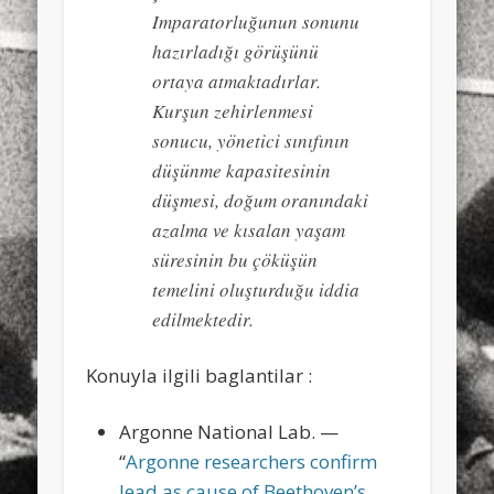
Imparatorluğunun sonunu
hazırladığı görüşünü
ortaya atmaktadırlar.
Kurşun zehirlenmesi
sonucu, yönetici sınıfının
düşünme kapasitesinin
düşmesi, doğum oranındaki
azalma ve kısalan yaşam
süresinin bu çöküşün
temelini oluşturduğu iddia
edilmektedir.
Konuyla ilgili baglantilar :
Argonne National Lab. —
“
Argonne researchers confirm
lead as cause of Beethoven’s