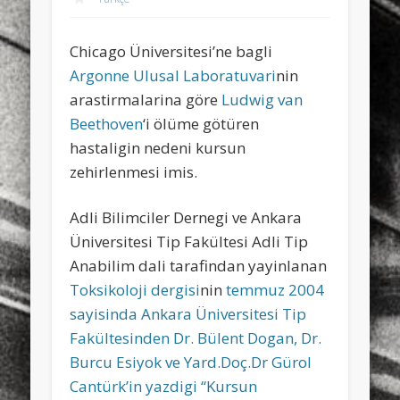
sports
stand up paddle board
street
sup
Chicago Üniversitesi’ne bagli
technology
travel
Turkey
tweets
Argonne Ulusal Laboratuvari
nin
twitter
Türkçe
urban
video
arastirmalarina göre
Ludwig van
Beethoven
‘i ölüme götüren
visual arts
web
World
hastaligin nedeni kursun
Friendly Pages & Karma
zehirlenmesi imis.
LookRemix
LookRemix – social fashion content platform.
Adli Bilimciler Dernegi ve Ankara
Mediterranean wave forecasts
mediterranean wave forecasts
Üniversitesi Tip Fakültesi Adli Tip
for the next few days..
Anabilim dali tarafindan yayinlanan
Toksikoloji dergisi
nin
temmuz 2004
sayisinda Ankara Üniversitesi Tip
Fakültesinden Dr. Bülent Dogan, Dr.
Burcu Esiyok ve Yard.Doç.Dr Gürol
Cantürk’in yazdigi “Kursun